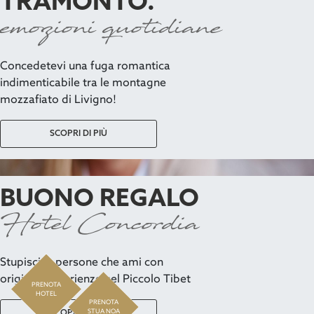
TRAMONTO.
emozioni quotidiane
Concedetevi una fuga romantica
indimenticabile tra le montagne
mozzafiato di Livigno!
SCOPRI DI PIÙ
BUONO REGALO
Hotel Concordia
Stupisci le persone che ami con
originali esperienze nel Piccolo Tibet
PRENOTA
HOTEL
PRENOTA
STUA NOA
SCOPRI DI PIÙ