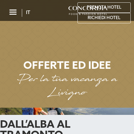
PRENOTA HOTEL
☰
IT
RICHIEDI HOTEL
OFFERTE ED IDEE
Per la tua vacanza a
Livigno
DALL’ALBA AL